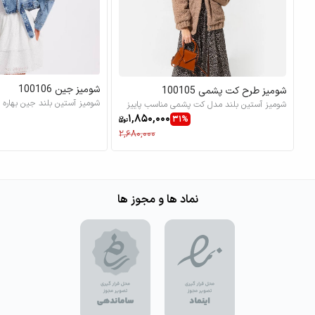
شومیز جین 100106
شومیز طرح کت پشمی 100105
شومیز آستین بلند جین بهاره ب
شومیز آستین بلند مدل کت پشمی مناسب پاییز
1,850,000
31%
2,680,000
نماد ها و مجوز ها