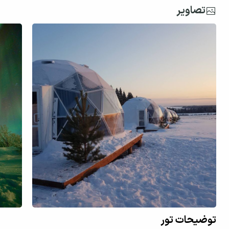
تصاویر
توضیحات تور