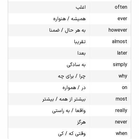
often
اغلب
ever
همیشه / هنواره
however
به هر حال / ضمنا
almost
تقریبا
later
بعدا
simply
به سادگی
why
چرا / برای چه
on
در / همواره
most
بیشتر از همه / بیشتر
really
واقعا / به راستی
never
هرگز
when
وقتی که / کی