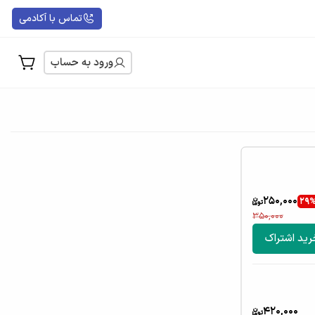
تماس با آکادمی
ورود به حساب
250,000
29
350,000
رید اشتراک
420,000