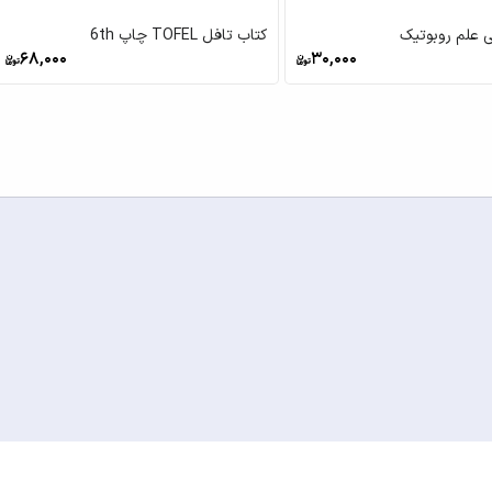
 علم روبوتیک
کتاب تافل TOFEL چاپ 6th
68,000
30,000