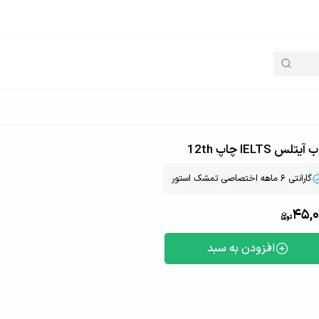
یتلس IELTS چاپ 12th
گارانتی ۶ ماهه اختصاصی تمشک استور
45,0
افزودن به سبد