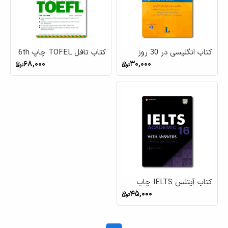
کتاب انگلیسی در 30 روز
کتاب تافل TOFEL چاپ 6th
چاپ چهارم
30,000
68,000
کتاب آیتلس IELTS چاپ
45,000
12th