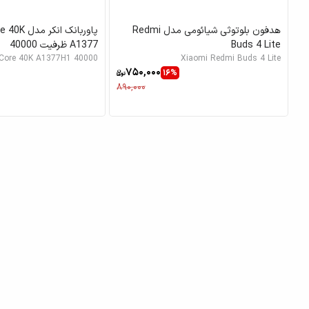
هدفون بلوتوثی شیائومی مدل Redmi
پاوربانک انک
Buds 4 Lite
A1377 ظرفیت 40000
rCore 40K A1377H1 40000
Xiaomi Redmi Buds 4 Lite
750,000
16%
890,000